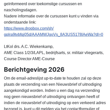
geïnformeerd over toekomstige cursussen en
nascholingsdagen.
Nadere informatie over de cursussen kunt u vinden via
onderstaande link:
https://www.dropbox.com/sh/
gplra9tvbfqj05d/AAAMWJgoVs_
8A3US5178lAeWa?dl=0
LtKol drs. A.C. Wiekenkamp,
AME Class 1/2/3/LAPL, bedrijfsarts, sr. militair vliegerarts,
Course Director AME-Course
Berichtgeving 2026
Om de email-adreslijst up-to-date te houden zal op deze
plaats de verzending van een Nieuwsbrief of uitnodiging
aangekondigd worden. Indien u een dag na verzending
nog geen nieuwsbrief of uitnodiging ontvangen heeft of
indien de nieuwsbrief of uitnodiging op een verkeerd adres
bezorgd is, kunt u dit melden via het contactformulier of