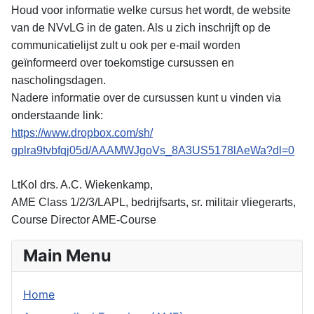
Houd voor informatie welke cursus het wordt, de website
van de NVvLG in de gaten. Als u zich inschrijft op de
communicatielijst zult u ook per e-mail worden
geïnformeerd over toekomstige cursussen en
nascholingsdagen.
Nadere informatie over de cursussen kunt u vinden via
onderstaande link:
https://www.dropbox.com/sh/
gplra9tvbfqj05d/AAAMWJgoVs_
8A3US5178lAeWa?dl=0
LtKol drs. A.C. Wiekenkamp,
AME Class 1/2/3/LAPL, bedrijfsarts, sr. militair vliegerarts,
Course Director AME-Course
Main Menu
Home